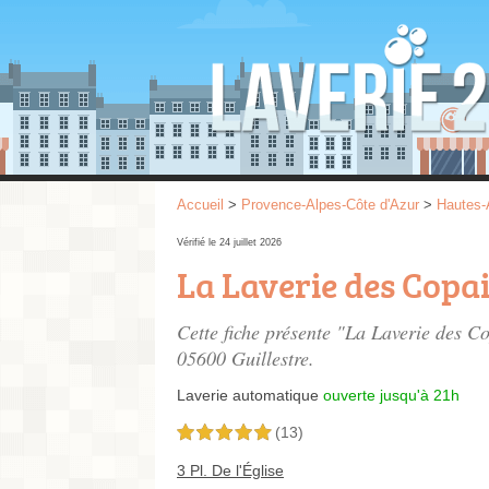
Accueil
>
Provence-Alpes-Côte d'Azur
>
Hautes-
Vérifié le 24 juillet 2026
La Laverie des Copa
Cette fiche présente "La Laverie des C
05600 Guillestre.
Laverie automatique
ouverte jusqu'à 21h
(13)
5,0 étoiles sur 5
3 Pl. De l'Église