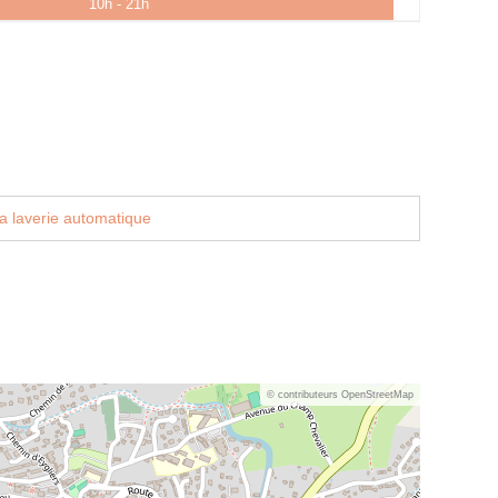
10h - 21h
a laverie automatique
© contributeurs OpenStreetMap