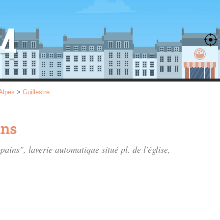
Alpes
>
Guillestre
ins
opains", laverie automatique situé
pl. de l'église
,