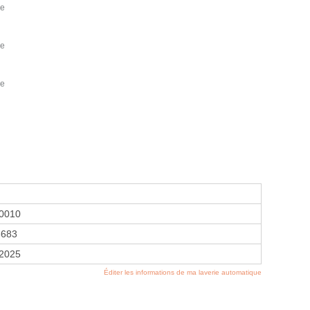
be
be
be
0010
3683
 2025
Éditer les informations de ma laverie automatique