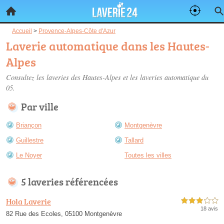
Accueil
>
Provence-Alpes-Côte d'Azur
Laverie automatique dans les Hautes-
Alpes
Consultez les
laveries des Hautes-Alpes
et les laveries automatique du
05.
Par ville
Briançon
Montgenèvre
Guillestre
Tallard
Le Noyer
Toutes les villes
5 laveries référencées
Hola Laverie
3,0 étoiles sur 5
18 avis
82 Rue des Ecoles, 05100 Montgenèvre