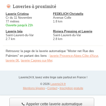
Laveries à proximité
Laverie Cristina
FEDELICH Christelle
Cr du 11 Novembre
Avenue Colle
77 mètres
1.8 km
Ouverte jusqu'à 21h
Laverie béa
Riviera Pressing et Laverie
Saint-Laurent-du-Var
Saint-Laurent-du-Var
2.7 km
2.8 km
Retrouvez la page de la laverie automatique "Mister net Rue des
Palmiers" en partant des liens :
laverie Provence-Alpes-Côte d'Azur
,
laverie 06
,
laverie Cagnes-sur-Mer
.
Laverie24.fr, lavez votre linge sale partout en France !
© 2026
Laverie24.fr
Mentions légales
-
Contact
-
Inscription gratuite
📞 Appeler cette laverie automatique