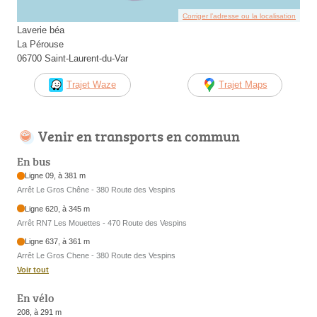
Corriger l’adresse ou la localisation
Laverie béa
La Pérouse
06700 Saint-Laurent-du-Var
Trajet Waze
Trajet Maps
Venir en transports en commun
En bus
Ligne 09, à 381 m
Arrêt Le Gros Chêne - 380 Route des Vespins
Ligne 620, à 345 m
Arrêt RN7 Les Mouettes - 470 Route des Vespins
Ligne 637, à 361 m
Arrêt Le Gros Chene - 380 Route des Vespins
Voir tout
En vélo
208, à 291 m