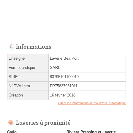
Informations
Enseigne
Laverie Bea Port
Forme juridique
SARL
SIRET
83795101100019
N° TVA Intra.
FR75837951011
Création
16 février 2018
Éditer les informations de ma laverie automatique
Laveries à proximité
Cado
Riviera Pressing et Laverie