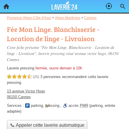
Provence-Alpes-Côte d'Azur
>
Alpes-Maritimes
>
Cannes
Fée Mon Linge. Blanchisserie -
Location de linge - Livraison
Cette fiche présente "Fée Mon Linge. Blanchisserie - Location de
linge - Livraison", laverie pressing situé
avenue victor hugo
, 06150
Cannes.
Laverie pressing
fermée, ouvre demain à 10h
3 personnes
recommandent
cette laverie
4,5 étoiles sur 5
(25)
pressing.
13 avenue Victor Hugo
06150 Cannes
Services :
parking
,
pressing
,
accès
PMR
(parking, entrée
adaptée)
📞 Appeler cette laverie automatique