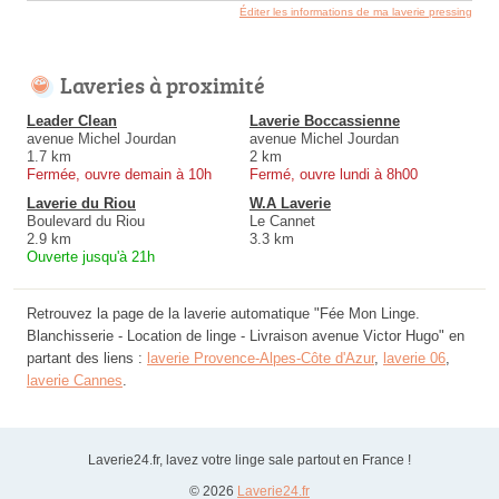
Éditer les informations de ma laverie pressing
Laveries à proximité
Leader Clean
Laverie Boccassienne
avenue Michel Jourdan
avenue Michel Jourdan
1.7 km
2 km
Fermée, ouvre demain à 10h
Fermé, ouvre lundi à 8h00
Laverie du Riou
W.A Laverie
Boulevard du Riou
Le Cannet
2.9 km
3.3 km
Ouverte jusqu'à 21h
Retrouvez la page de la laverie automatique "Fée Mon Linge.
Blanchisserie - Location de linge - Livraison avenue Victor Hugo" en
partant des liens :
laverie Provence-Alpes-Côte d'Azur
,
laverie 06
,
laverie Cannes
.
Laverie24.fr, lavez votre linge sale partout en France !
© 2026
Laverie24.fr