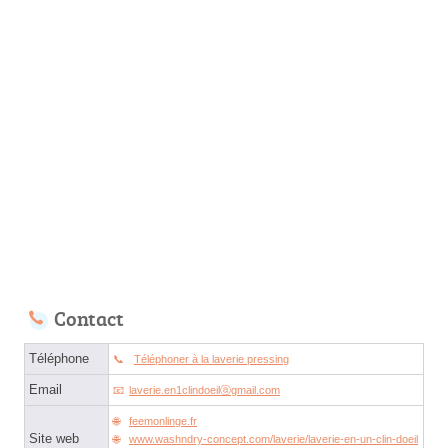
Contact
Téléphone
Téléphoner à la laverie pressing
Email
laverie.en1clindoeilⓐgmail.com
feemonlinge.fr
Site web
www.washndry-concept.com/laverie/laverie-en-un-clin-doeil