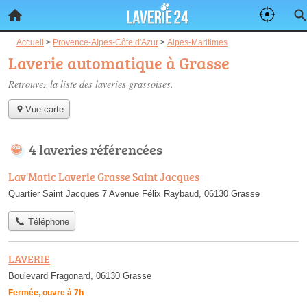
Accueil
>
Provence-Alpes-Côte d'Azur
>
Alpes-Maritimes
Laverie automatique à Grasse
Retrouvez la liste des
laveries grassoises
.
Vue carte
4 laveries référencées
Lav'Matic Laverie Grasse Saint Jacques
Quartier Saint Jacques 7 Avenue Félix Raybaud, 06130 Grasse
Téléphone
LAVERIE
Boulevard Fragonard, 06130 Grasse
Fermée, ouvre à 7h