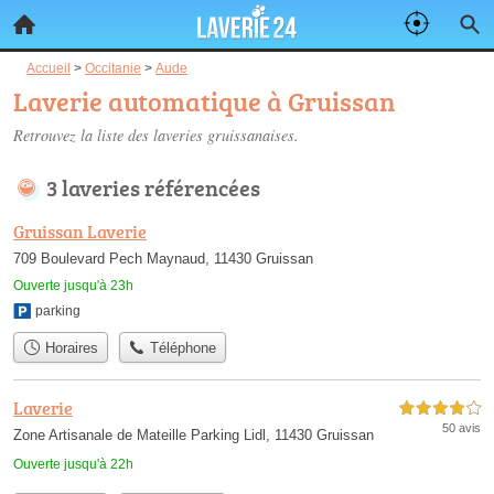
Accueil
>
Occitanie
>
Aude
Laverie automatique à Gruissan
Retrouvez la liste des
laveries gruissanaises
.
3 laveries référencées
Gruissan Laverie
709 Boulevard Pech Maynaud, 11430 Gruissan
Ouverte jusqu'à 23h
parking
Horaires
Téléphone
Laverie
4,0 étoiles sur 5
50 avis
Zone Artisanale de Mateille Parking Lidl, 11430 Gruissan
Ouverte jusqu'à 22h