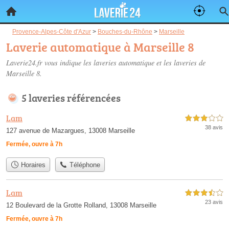
Provence-Alpes-Côte d'Azur
>
Bouches-du-Rhône
>
Marseille
Laverie automatique à Marseille 8
Laverie24.fr vous indique les laveries automatique et les
laveries de
Marseille 8
.
5 laveries référencées
Lam
3,0 étoiles sur 5
38 avis
127 avenue de Mazargues, 13008 Marseille
Fermée, ouvre à 7h
Horaires
Téléphone
Lam
3,5 étoiles sur 5
23 avis
12 Boulevard de la Grotte Rolland, 13008 Marseille
Fermée, ouvre à 7h