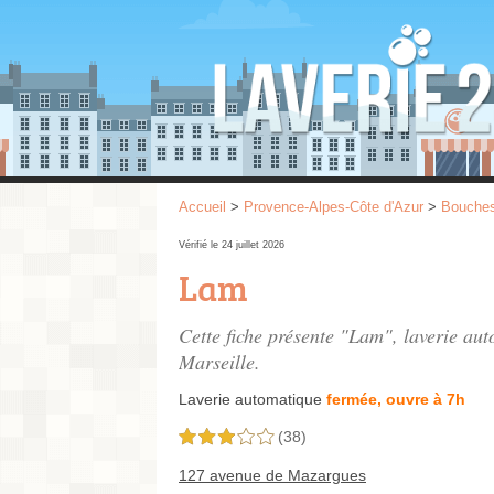
Accueil
>
Provence-Alpes-Côte d'Azur
>
Bouche
Vérifié le 24 juillet 2026
Lam
Cette fiche présente "Lam", laverie au
Marseille.
Laverie automatique
fermée, ouvre à 7h
(38)
3,0 étoiles sur 5
127 avenue de Mazargues