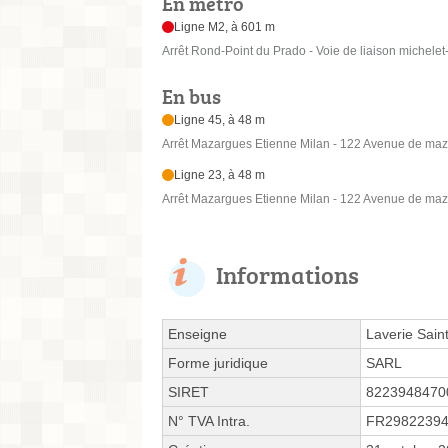
En métro
Ligne M2, à 601 m
Arrêt Rond-Point du Prado - Voie de liaison michelet
En bus
Ligne 45, à 48 m
Arrêt Mazargues Etienne Milan - 122 Avenue de ma
Ligne 23, à 48 m
Arrêt Mazargues Etienne Milan - 122 Avenue de ma
Informations
Enseigne
Laverie Sain
Forme juridique
SARL
SIRET
8223948470
N° TVA Intra.
FR2982239