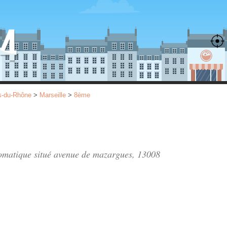
s-du-Rhône
>
Marseille
>
8ème
tomatique situé
avenue de mazargues
, 13008