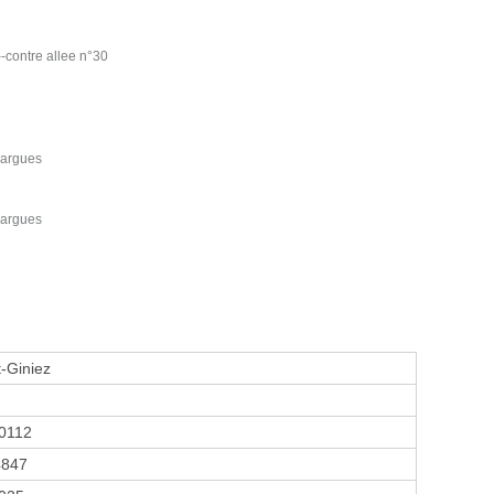
--contre allee n°30
zargues
zargues
t-Giniez
0112
4847