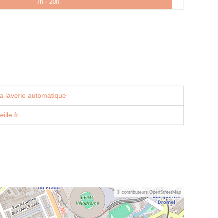
7h - 20h
a laverie automatique
lle.fr
© contributeurs OpenStreetMap