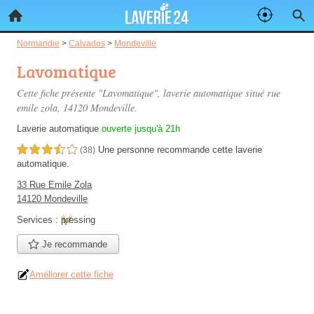
Normandie
>
Calvados
>
Mondeville
Lavomatique
Cette fiche présente "Lavomatique", laverie automatique situé
rue
emile zola
, 14120 Mondeville.
Laverie automatique
ouverte jusqu'à 21h
Une personne
recommande
cette laverie
3,5 étoiles sur 5
(38)
automatique.
33 Rue Emile Zola
14120 Mondeville
Services :
pressing
Je recommande
Améliorer cette fiche