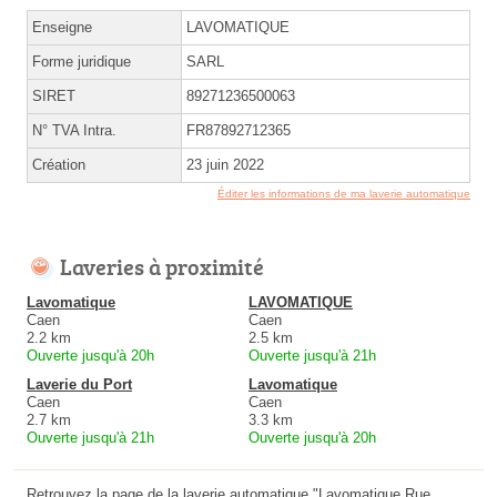
Enseigne
LAVOMATIQUE
Forme juridique
SARL
SIRET
89271236500063
N° TVA Intra.
FR87892712365
Création
23 juin 2022
Éditer les informations de ma laverie automatique
Laveries à proximité
Lavomatique
LAVOMATIQUE
Caen
Caen
2.2 km
2.5 km
Ouverte jusqu'à 20h
Ouverte jusqu'à 21h
Laverie du Port
Lavomatique
Caen
Caen
2.7 km
3.3 km
Ouverte jusqu'à 21h
Ouverte jusqu'à 20h
Retrouvez la page de la laverie automatique "Lavomatique Rue