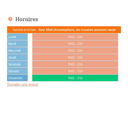
Horaires
Samedi prochain :
Jour férié (Assomption), les horaires peuvent varier
Lundi
7h01 - 21h
Mardi
7h01 - 21h
Mercredi
7h01 - 21h
Jeudi
7h01 - 21h
Vendredi
7h01 - 21h
Samedi
7h01 - 21h
Dimanche
7h01 - 21h
Signaler une erreur