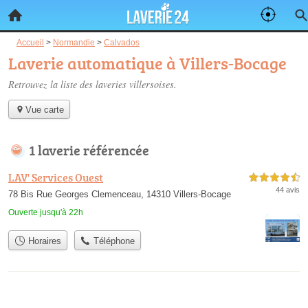
Accueil
>
Normandie
>
Calvados
Laverie automatique à Villers-Bocage
Retrouvez la liste des
laveries villersoises
.
Vue carte
1 laverie référencée
LAV' Services Ouest
4,5 étoiles sur 5
44 avis
78 Bis Rue Georges Clemenceau, 14310 Villers-Bocage
Ouverte jusqu'à 22h
Horaires
Téléphone