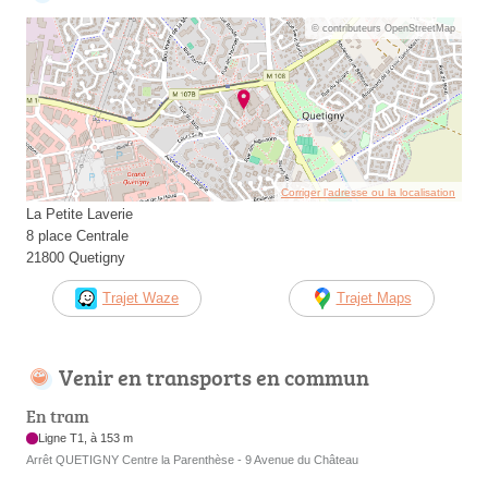
© contributeurs OpenStreetMap
Corriger l’adresse ou la localisation
La Petite Laverie
8 place Centrale
21800 Quetigny
Trajet Waze
Trajet Maps
Venir en transports en commun
En tram
Ligne T1, à 153 m
Arrêt QUETIGNY Centre la Parenthèse - 9 Avenue du Château