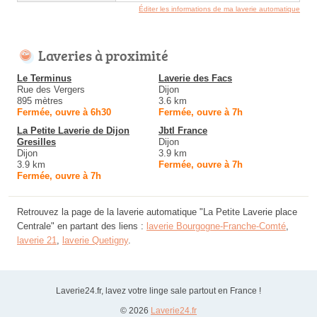
Éditer les informations de ma laverie automatique
Laveries à proximité
Le Terminus
Laverie des Facs
Rue des Vergers
Dijon
895 mètres
3.6 km
Fermée, ouvre à 6h30
Fermée, ouvre à 7h
La Petite Laverie de Dijon
Jbtl France
Gresilles
Dijon
Dijon
3.9 km
3.9 km
Fermée, ouvre à 7h
Fermée, ouvre à 7h
Retrouvez la page de la laverie automatique "La Petite Laverie place
Centrale" en partant des liens :
laverie Bourgogne-Franche-Comté
,
laverie 21
,
laverie Quetigny
.
Laverie24.fr, lavez votre linge sale partout en France !
© 2026
Laverie24.fr