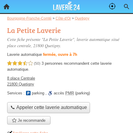
Bourgogne-Franche-Comté
>
Côte-d'Or
>
Quetigny
La Petite Laverie
Cette fiche présente "La Petite Laverie", laverie automatique situé
place centrale
, 21800 Quetigny.
Laverie automatique
fermée, ouvre à 7h
3 personnes
recommandent
cette laverie
3,5 étoiles sur 5
(50)
automatique.
8 place Centrale
21800 Quetigny
Services :
parking
,
accès
PMR
(parking)
📞 Appeler cette laverie automatique
Je recommande