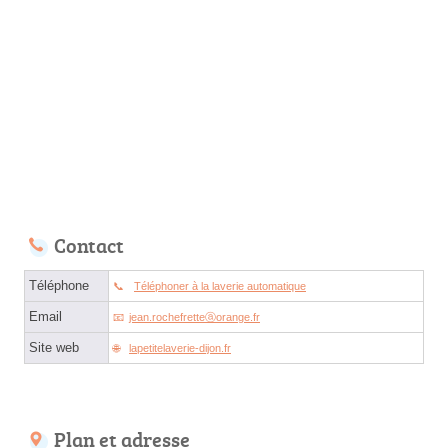
Contact
Téléphone
Téléphoner à la laverie automatique
Email
jean.rochefretteⓐorange.fr
Site web
lapetitelaverie-dijon.fr
Plan et adresse