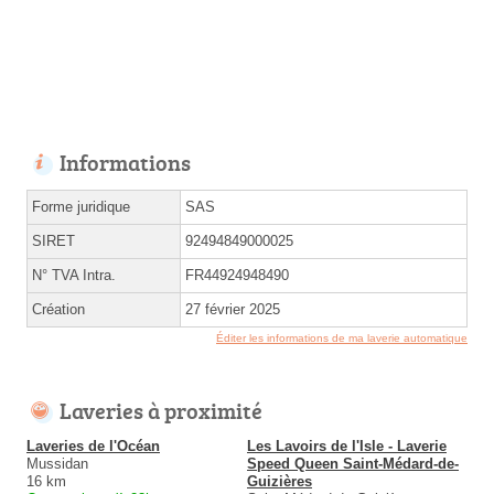
Informations
Forme juridique
SAS
SIRET
92494849000025
N° TVA Intra.
FR44924948490
Création
27 février 2025
Éditer les informations de ma laverie automatique
Laveries à proximité
Laveries de l'Océan
Les Lavoirs de l'Isle - Laverie
Mussidan
Speed Queen Saint-Médard-de-
16 km
Guizières