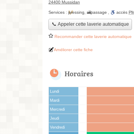
24400 Mussidan
Services :
pressing
,
repassage
,
accès
P
📞 Appeler cette laverie automatique
Recommander cette laverie automatique
Améliorer cette fiche
Horaires
Lundi
Mardi
Mercredi
Jeudi
Vendredi