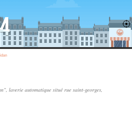
idan
an", laverie automatique situé
rue saint-georges
,