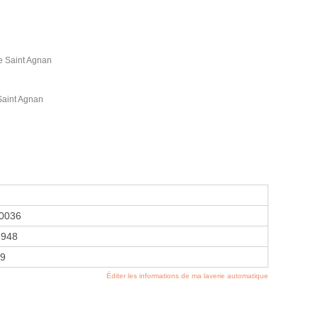
 Saint Agnan
Saint Agnan
0036
8948
09
Éditer les informations de ma laverie automatique