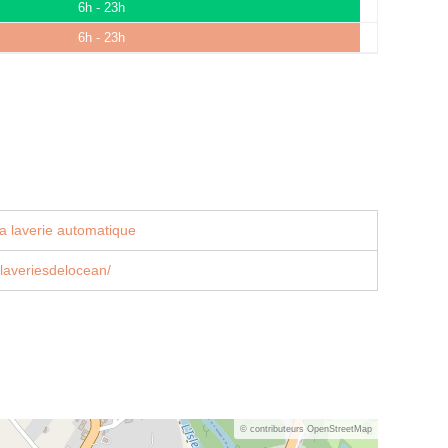
6h - 23h
6h - 23h
a laverie automatique
laveriesdelocean/
© contributeurs OpenStreetMap