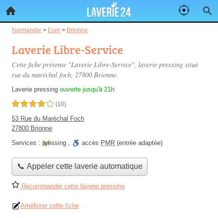
Normandie
>
Eure
>
Brionne
Laverie Libre-Service
Cette fiche présente "Laverie Libre-Service", laverie pressing situé
rue du maréchal foch
, 27800 Brionne.
Laverie pressing
ouverte jusqu'à 21h
4,0 étoiles sur 5
(10)
53 Rue du Maréchal Foch
27800 Brionne
Services :
pressing
,
accès
PMR
(entrée adaptée)
📞 Appeler cette laverie automatique
Recommander cette laverie pressing
Améliorer cette fiche