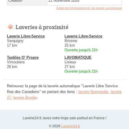
Création
21 novembre 2025
Éditer les informations de ma laverie automatique
Laveries à proximité
Laverie Libre-Service
Laverie Libre-Service
Serquigny
Brionne
17 km
25 km
Ouverte jusqu'à 21h
Textiles O' Propre
LAVOMATIQUE
Vimoutiers
Lisieux
26 km
27 km
Ouverte jusqu'à 21h
Retrouvez la page de la laverie automatique "Laverie Libre Service
Rue des Canadiens" en partant des liens :
laverie Normandie
,
laverie
27
,
laverie Broglie
.
Laverie24.fr, lavez votre linge sale partout en France !
© 2026
Laverie24.fr