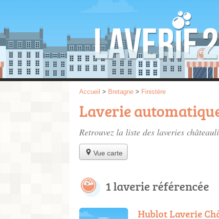
Accueil
>
Bretagne
>
Finistère
Laverie automatique
Retrouvez la liste des
laveries châteaul
Vue carte
1 laverie référencée
Hublot Laverie Ch