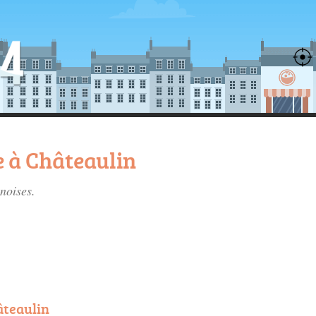
 à Châteaulin
inoises
.
âteaulin