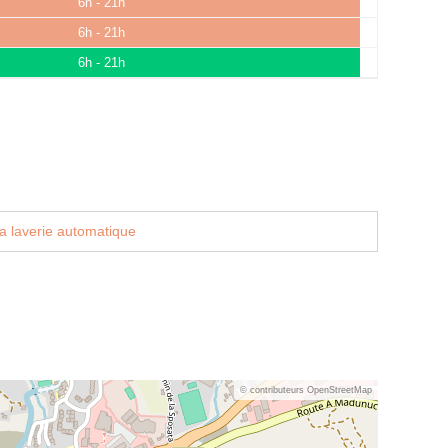
6h - 21h
6h - 21h
6h - 21h
a laverie automatique
© contributeurs OpenStreetMap