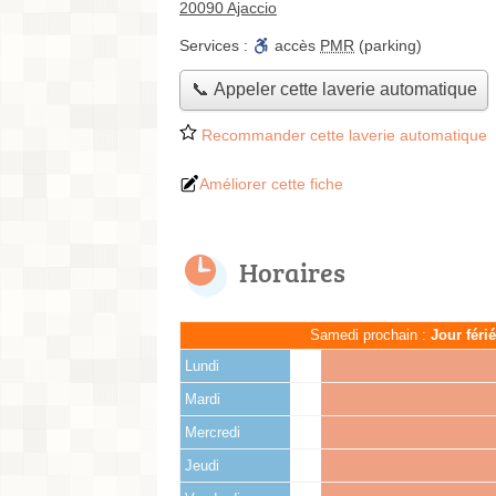
20090 Ajaccio
Services :
accès
PMR
(parking)
📞 Appeler cette laverie automatique
Recommander cette laverie automatique
Améliorer cette fiche
Horaires
Samedi prochain :
Jour féri
Lundi
Mardi
Mercredi
Jeudi