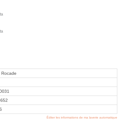
ta
ta
a Rocade
0031
7652
6
Éditer les informations de ma laverie automatique