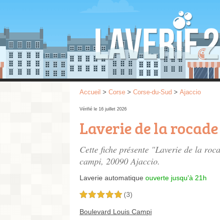
Accueil
>
Corse
>
Corse-du-Sud
>
Ajaccio
Vérifié le 16 juillet 2026
Laverie de la rocade
Cette fiche présente "Laverie de la roc
campi
, 20090 Ajaccio.
Laverie automatique
ouverte jusqu'à 21h
(3)
5,0 étoiles sur 5
Boulevard Louis Campi