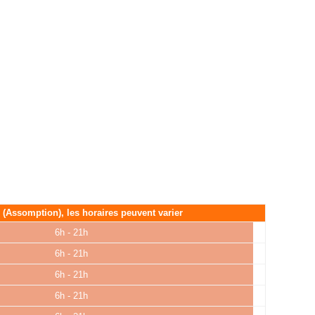
é (Assomption), les horaires peuvent varier
6h - 21h
6h - 21h
6h - 21h
6h - 21h