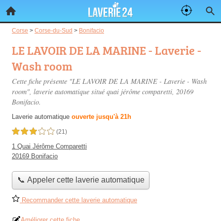
Corse
>
Corse-du-Sud
>
Bonifacio
LE LAVOIR DE LA MARINE - Laverie -
Wash room
Cette fiche présente "LE LAVOIR DE LA MARINE - Laverie - Wash
room", laverie automatique situé
quai jérôme comparetti
, 20169
Bonifacio.
Laverie automatique
ouverte jusqu'à 21h
3,0 étoiles sur 5
(21)
1 Quai Jérôme Comparetti
20169 Bonifacio
📞 Appeler cette laverie automatique
Recommander cette laverie automatique
Améliorer cette fiche