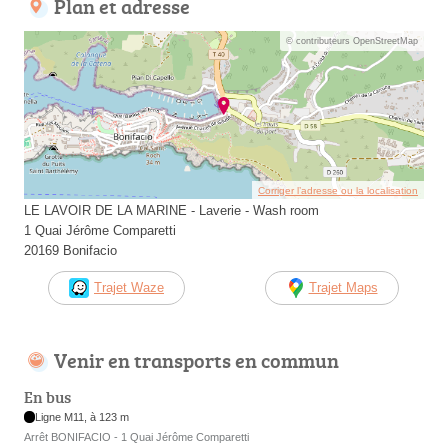
Plan et adresse
© contributeurs OpenStreetMap
Corriger l’adresse ou la localisation
LE LAVOIR DE LA MARINE - Laverie - Wash room
1 Quai Jérôme Comparetti
20169 Bonifacio
Trajet Waze
Trajet Maps
Venir en transports en commun
En bus
Ligne M11, à 123 m
Arrêt BONIFACIO - 1 Quai Jérôme Comparetti