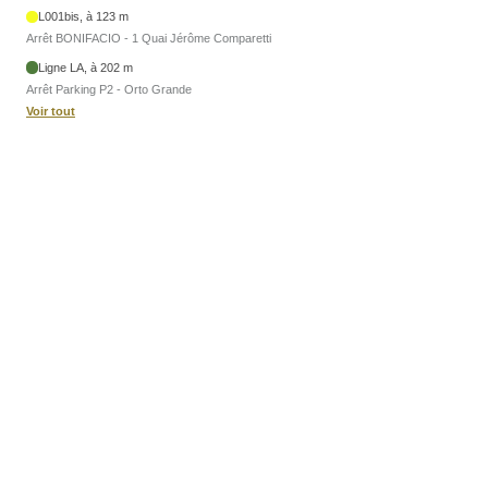
L001bis, à 123 m
Arrêt BONIFACIO - 1 Quai Jérôme Comparetti
Ligne LA, à 202 m
Arrêt Parking P2 - Orto Grande
Voir tout