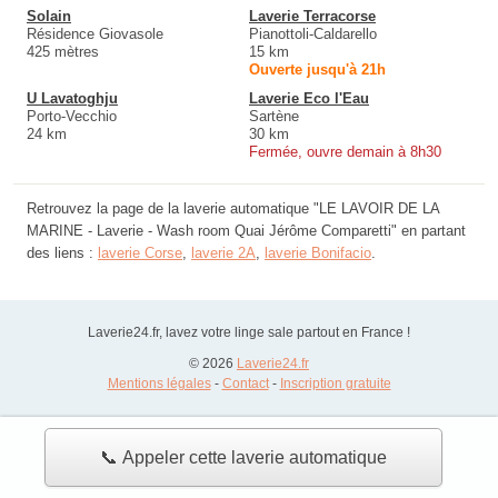
Solain
Laverie Terracorse
Résidence Giovasole
Pianottoli-Caldarello
425 mètres
15 km
Ouverte jusqu'à 21h
U Lavatoghju
Laverie Eco l'Eau
Porto-Vecchio
Sartène
24 km
30 km
Fermée, ouvre demain à 8h30
Retrouvez la page de la laverie automatique "LE LAVOIR DE LA
MARINE - Laverie - Wash room Quai Jérôme Comparetti" en partant
des liens :
laverie Corse
,
laverie 2A
,
laverie Bonifacio
.
Laverie24.fr, lavez votre linge sale partout en France !
© 2026
Laverie24.fr
Mentions légales
-
Contact
-
Inscription gratuite
📞 Appeler cette laverie automatique