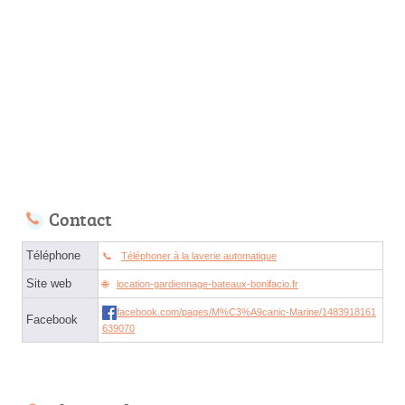
Contact
Téléphone
Téléphoner à la laverie automatique
Site web
location-gardiennage-bateaux-bonifacio.fr
facebook.com/pages/M%C3%A9canic-Marine/1483918161
Facebook
639070