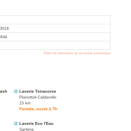
0018
6846
Éditer les informations de ma laverie automatique
Wash
Laverie Terracorse
Pianottoli-Caldarello
15 km
Fermée, ouvre à 7h
Laverie Eco l'Eau
Sartène