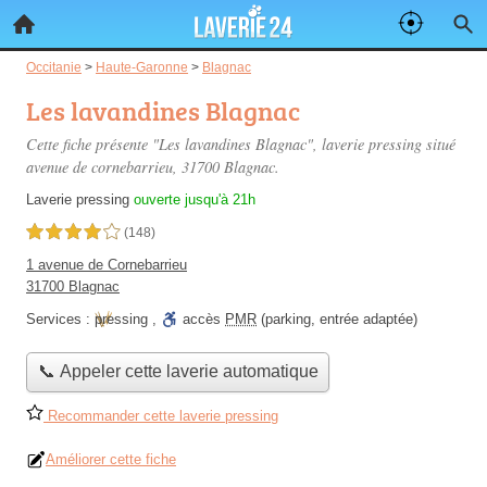
Occitanie
>
Haute-Garonne
>
Blagnac
Les lavandines Blagnac
Cette fiche présente "Les lavandines Blagnac", laverie pressing situé
avenue de cornebarrieu
, 31700 Blagnac.
Laverie pressing
ouverte jusqu'à 21h
4,0 étoiles sur 5
(148)
1 avenue de Cornebarrieu
31700 Blagnac
Services :
pressing
,
accès
PMR
(parking, entrée adaptée)
📞 Appeler cette laverie automatique
Recommander cette laverie pressing
Améliorer cette fiche