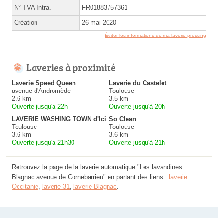
N° TVA Intra.
FR01883757361
Création
26 mai 2020
Éditer les informations de ma laverie pressing
Laveries à proximité
Laverie Speed Queen
Laverie du Castelet
avenue d'Andromède
Toulouse
2.6 km
3.5 km
Ouverte jusqu'à 22h
Ouverte jusqu'à 20h
LAVERIE WASHING TOWN d'Ici
So Clean
Toulouse
Toulouse
3.6 km
3.6 km
Ouverte jusqu'à 21h30
Ouverte jusqu'à 21h
Retrouvez la page de la laverie automatique "Les lavandines
Blagnac avenue de Cornebarrieu" en partant des liens :
laverie
Occitanie
,
laverie 31
,
laverie Blagnac
.