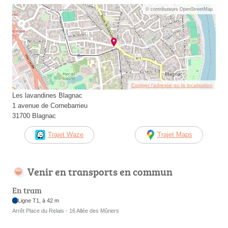
© contributeurs OpenStreetMap
Corriger l’adresse ou la localisation
Les lavandines Blagnac
1 avenue de Cornebarrieu
31700 Blagnac
Trajet Waze
Trajet Maps
Venir en transports en commun
En tram
Ligne T1, à 42 m
Arrêt Place du Relais - 16 Allée des Mûriers