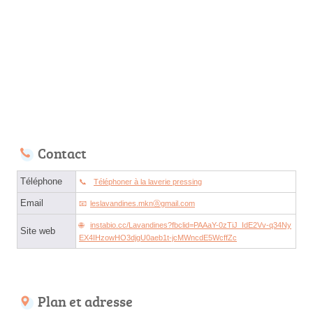
Contact
Téléphone
Téléphoner à la laverie pressing
Email
leslavandines.mknⓐgmail.com
instabio.cc/Lavandines?fbclid=PAAaY-0zTiJ_IdE2Vv-q34Ny
Site web
EX4IHzowHO3djgU0aeb1t-jcMWncdE5WcffZc
Plan et adresse