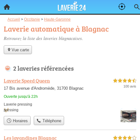
Accueil
>
Occitanie
>
Haute-Garonne
Laverie automatique à Blagnac
Retrouvez la liste des
laveries blagnacaises
.
Vue carte
2 laveries référencées
Laverie Speed Queen
4,5 étoiles sur 5
100 avis
17 Bis avenue d'Andromède, 31700 Blagnac
Ouverte jusqu'à 22h
Laverie pressing
pressing
Horaires
Téléphone
Les lavandines Blagnac
4,0 étoiles sur 5