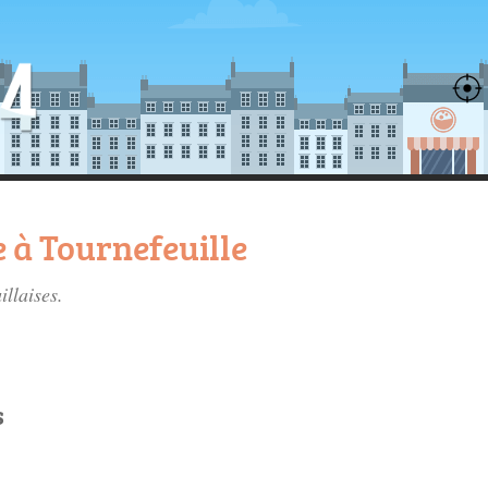
 à Tournefeuille
illaises
.
s