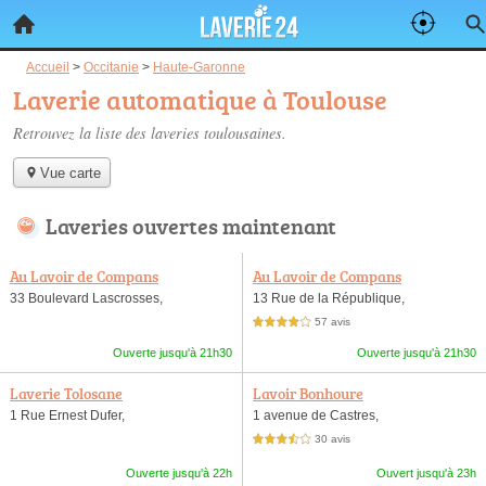
Accueil
>
Occitanie
>
Haute-Garonne
Laverie automatique à Toulouse
Retrouvez la liste des
laveries toulousaines
.
Vue carte
Laveries ouvertes maintenant
Au Lavoir de Compans
Au Lavoir de Compans
33 Boulevard Lascrosses,
13 Rue de la République,
57 avis
4,0 étoiles sur 5
Ouverte jusqu'à 21h30
Ouverte jusqu'à 21h30
Laverie Tolosane
Lavoir Bonhoure
1 Rue Ernest Dufer,
1 avenue de Castres,
30 avis
3,5 étoiles sur 5
Ouverte jusqu'à 22h
Ouvert jusqu'à 23h