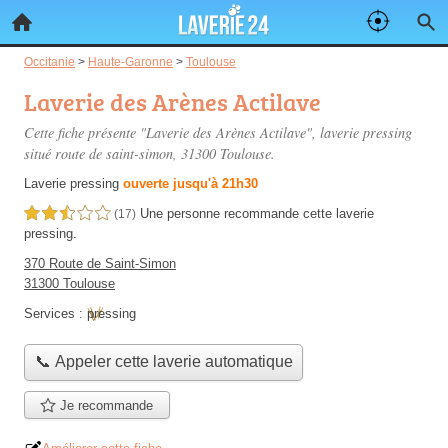
Occitanie
>
Haute-Garonne
>
Toulouse
Laverie des Arènes Actilave
Cette fiche présente "Laverie des Arènes Actilave", laverie pressing
situé
route de saint-simon
, 31300 Toulouse.
Laverie pressing
ouverte jusqu'à 21h30
Une personne
recommande
cette laverie
2,5 étoiles sur 5
(17)
pressing.
370 Route de Saint-Simon
31300 Toulouse
Services :
pressing
📞 Appeler cette laverie automatique
Je recommande