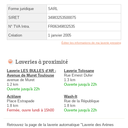
Forme juridique
SARL
SIRET
34983253500075
N° TVA Intra.
FR06349832535
Création
1 janvier 2005
Éditer les informations de ma laverie pressing
Laveries à proximité
Laverie LES BULLES d'AR -
Laverie Tolosane
Avenue de Muret Toulouse
Rue Ernest Dufer
avenue de Muret
1.3 km
1.2 km
Ouverte jusqu'à 22h
Ouverte jusqu'à 22h
Actilave
Wash-It
Place Estrapade
Rue de la République
1.8 km
1.8 km
Fermée, ouvre lundi à 15h00
Ouverte jusqu'à 22h
Retrouvez la page de la laverie automatique "Laverie des Arènes