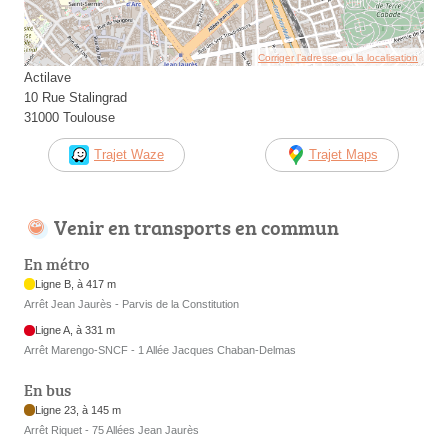
Corriger l’adresse ou la localisation
Actilave
10 Rue Stalingrad
31000 Toulouse
Trajet Waze
Trajet Maps
Venir en transports en commun
En métro
Ligne B, à 417 m
Arrêt Jean Jaurès - Parvis de la Constitution
Ligne A, à 331 m
Arrêt Marengo-SNCF - 1 Allée Jacques Chaban-Delmas
En bus
Ligne 23, à 145 m
Arrêt Riquet - 75 Allées Jean Jaurès