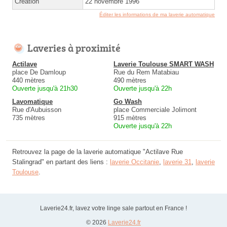
Création
22 novembre 1996
Éditer les informations de ma laverie automatique
Laveries à proximité
Actilave
Laverie Toulouse SMART WASH
place De Damloup
Rue du Rem Matabiau
440 mètres
490 mètres
Ouverte jusqu'à 21h30
Ouverte jusqu'à 22h
Lavomatique
Go Wash
Rue d'Aubuisson
place Commerciale Jolimont
735 mètres
915 mètres
Ouverte jusqu'à 22h
Retrouvez la page de la laverie automatique "Actilave Rue
Stalingrad" en partant des liens :
laverie Occitanie
,
laverie 31
,
laverie
Toulouse
.
Laverie24.fr, lavez votre linge sale partout en France !
© 2026
Laverie24.fr