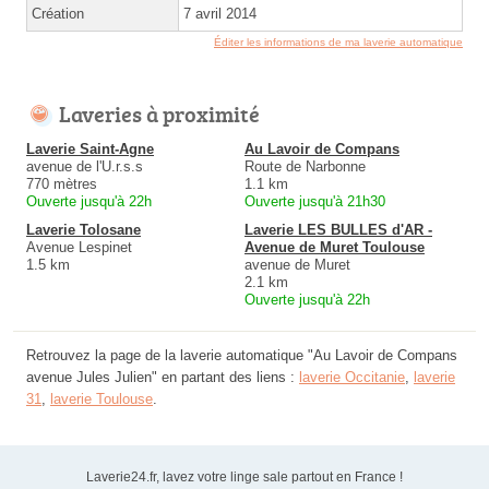
Création
7 avril 2014
Éditer les informations de ma laverie automatique
Laveries à proximité
Laverie Saint-Agne
Au Lavoir de Compans
avenue de l'U.r.s.s
Route de Narbonne
770 mètres
1.1 km
Ouverte jusqu'à 22h
Ouverte jusqu'à 21h30
Laverie Tolosane
Laverie LES BULLES d'AR -
Avenue Lespinet
Avenue de Muret Toulouse
1.5 km
avenue de Muret
2.1 km
Ouverte jusqu'à 22h
Retrouvez la page de la laverie automatique "Au Lavoir de Compans
avenue Jules Julien" en partant des liens :
laverie Occitanie
,
laverie
31
,
laverie Toulouse
.
Laverie24.fr, lavez votre linge sale partout en France !