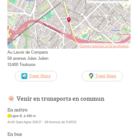
Corriger l’adresse ou la localisation
Au Lavoir de Compans
59 avenue Jules Julien
31400 Toulouse
Trajet Waze
Trajet Maps
Venir en transports en commun
En métro
Ligne B, à 490 m
Arrêt Saint Agne SNCF - 68 Avenue de l'URSS
En bus