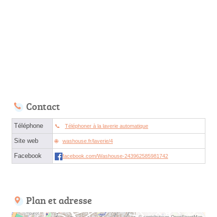
Contact
Téléphone
Téléphoner à la laverie automatique
Site web
washouse.fr/laverie/4
Facebook
facebook.com/Washouse-243962585981742
Plan et adresse
© contributeurs OpenStreetMap