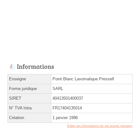
Informations
Enseigne
Point Blanc Lavomatique Presself
Forme juridique
SARL
SIRET
40413501400037
N° TVA Intra.
FR17404135014
Création
1 janvier 1996
Éditer les informations de ma laverie pressing