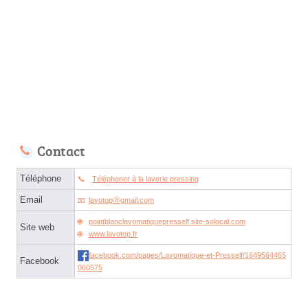
Contact
Téléphone
Téléphoner à la laverie pressing
Email
lavotopⓐgmail.com
pointblanclavomatiquepresself.site-solocal.com
Site web
www.lavotop.fr
facebook.com/pages/Lavomatique-et-Presself/1649564465
Facebook
060575