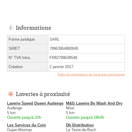
Informations
Forme juridique
SARL
SIRET
78963954900045
N° TVA Intra.
FR82789639549
Création
2 janvier 2017
Éditer les informations de ma laverie automatique
Laveries à proximité
Laverie Speed Queen Audenge
M&G Laverie By Wash And Dry
Audenge
Mios
5 km
5 km
Ouverte jusqu'à 22h
Ouverte jusqu'à 19h45
Les Services du Coin
Db Distribution
Gujan-Mestras
La Teste-de-Buch