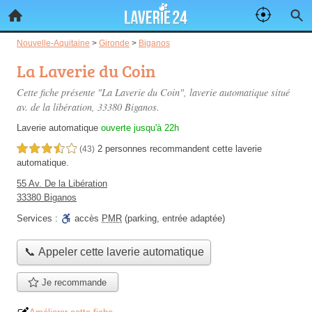
Nouvelle-Aquitaine
>
Gironde
>
Biganos
La Laverie du Coin
Cette fiche présente "La Laverie du Coin", laverie automatique situé
av. de la libération
, 33380 Biganos.
Laverie automatique
ouverte jusqu'à 22h
2 personnes
recommandent
cette laverie
3,5 étoiles sur 5
(43)
automatique.
55 Av. De la Libération
33380 Biganos
Services :
accès
PMR
(parking, entrée adaptée)
📞 Appeler cette laverie automatique
Je recommande