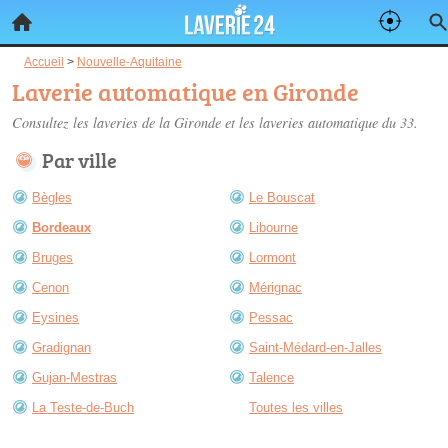
Accueil
>
Nouvelle-Aquitaine
Laverie automatique en Gironde
Consultez les
laveries de la Gironde
et les laveries automatique du 33.
Par ville
Bègles
Le Bouscat
Bordeaux
Libourne
Bruges
Lormont
Cenon
Mérignac
Eysines
Pessac
Gradignan
Saint-Médard-en-Jalles
Gujan-Mestras
Talence
La Teste-de-Buch
Toutes les villes