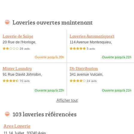
Laveries ouvertes maintenant
Laverie de Saige
Laveries Automatiques3
20 Rue de l'Horloge,
114 Avenue Montesquieu,
26 avis
5 avis
2,0 étoiles sur 5
5,0 étoiles sur 5
Ouverte jusqu'à 20h
Ouverte jusqu'à 21h
Mister Laundry
Db Distribution
91 Rue David Johnston,
341 avenue Vulcain,
70 avis
24 avis
4,5 étoiles sur 5
4,0 étoiles sur 5
Ouverte jusqu'à 22h
Ouverte jusqu'à 21h
Afficher tout
103 laveries référencées
Ares Laverie
11 14 Juillet, 33740 Arès