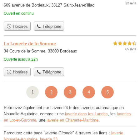
22 avis
609 avenue de Bordeaux, 33127 Saint-Jean-d'Illac
Ouvert en continu
Horaires
Téléphone
La Laverie de la Somme
4,5 étoiles sur 5
65 avis
34 Cours de la Somme, 33800 Bordeaux
Ouverte jusqu'à 22h
Horaires
Téléphone
1
2
3
4
5
Retrouvez également sur Laverie24.fr des laveries automatique en
Nouvelle-Aquitaine, comme : une
laverie dans les Landes
, les
laveries
en Lot-et-Garonne
, une
laverie en Charente-Maritime
.
Parcourez cette page "
laverie Gironde
" à travers les liens :
laverie
Nouvelle-Aquitaine
,
laverie 33
.