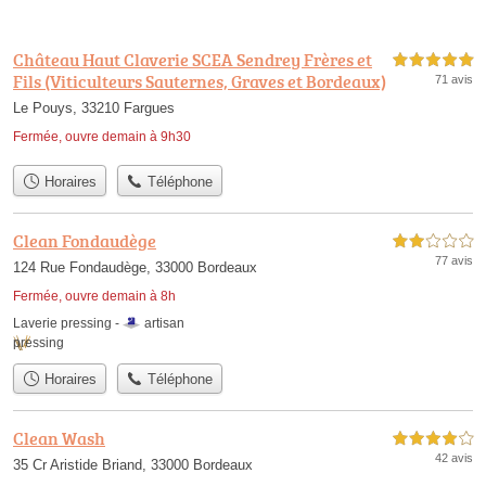
Château Haut Claverie SCEA Sendrey Frères et
5,0 étoiles sur 5
Fils (Viticulteurs Sauternes, Graves et Bordeaux)
71 avis
Le Pouys, 33210 Fargues
Fermée, ouvre demain à 9h30
Horaires
Téléphone
Clean Fondaudège
2,0 étoiles sur 5
77 avis
124 Rue Fondaudège, 33000 Bordeaux
Fermée, ouvre demain à 8h
Laverie pressing -
artisan
pressing
Horaires
Téléphone
Clean Wash
4,0 étoiles sur 5
42 avis
35 Cr Aristide Briand, 33000 Bordeaux