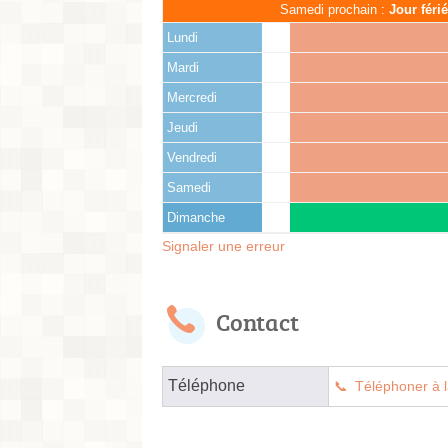
Samedi prochain :
Jour féri
Lundi
Mardi
Mercredi
Jeudi
Vendredi
Samedi
Dimanche
Signaler une erreur
Contact
Téléphone
Téléphoner à l