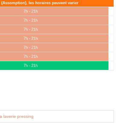
é (Assomption), les horaires peuvent varier
7h - 21h
7h - 21h
7h - 21h
7h - 21h
7h - 21h
7h - 21h
7h - 21h
a laverie pressing