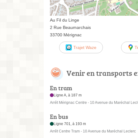
Au Fil du Linge
2 Rue Beaumarchais
33700 Mérignac
Trajet Waze
T
Venir en transports
En tram
Ligne A, à 187 m
Arrêt Mérignac Centre - 10 Avenue du Maréchal Lecl
En bus
Ligne 701, à 193 m
Arrêt Centre Tram - 10 Avenue du Maréchal Leclerc