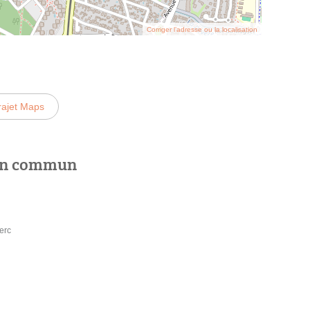
Corriger l’adresse ou la localisation
rajet Maps
 en commun
erc