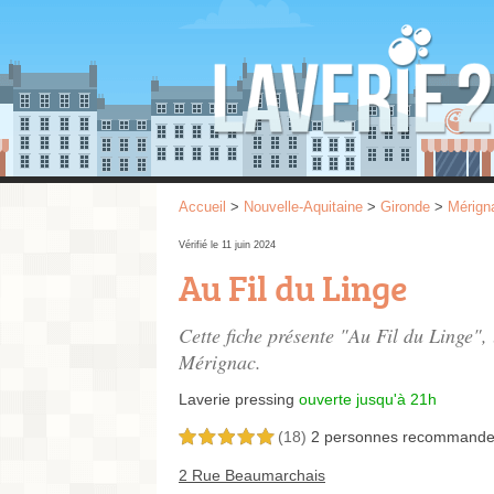
Accueil
>
Nouvelle-Aquitaine
>
Gironde
>
Mérign
Vérifié le 11 juin 2024
Au Fil du Linge
Cette fiche présente "Au Fil du Linge", 
Mérignac.
Laverie pressing
ouverte jusqu'à 21h
(18)
2 personnes
recommande
5,0 étoiles sur 5
2 Rue Beaumarchais