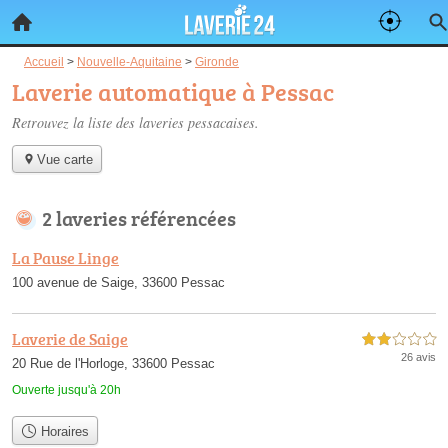
Accueil
>
Nouvelle-Aquitaine
>
Gironde
Laverie automatique à Pessac
Retrouvez la liste des
laveries pessacaises
.
Vue carte
2 laveries référencées
La Pause Linge
100 avenue de Saige, 33600 Pessac
Laverie de Saige
2,0 étoiles sur 5
26 avis
20 Rue de l'Horloge, 33600 Pessac
Ouverte jusqu'à 20h
Horaires