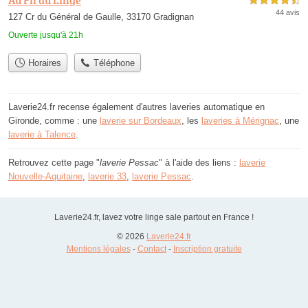
4,5 étoiles sur 5
44 avis
127 Cr du Général de Gaulle, 33170 Gradignan
Ouverte jusqu'à 21h
Horaires
Téléphone
Laverie24.fr recense également d'autres laveries automatique en
Gironde, comme : une
laverie sur Bordeaux
, les
laveries à Mérignac
, une
laverie à Talence
.
Retrouvez cette page "
laverie Pessac
" à l'aide des liens :
laverie
Nouvelle-Aquitaine
,
laverie 33
,
laverie Pessac
.
Laverie24.fr, lavez votre linge sale partout en France !
© 2026
Laverie24.fr
Mentions légales
-
Contact
-
Inscription gratuite