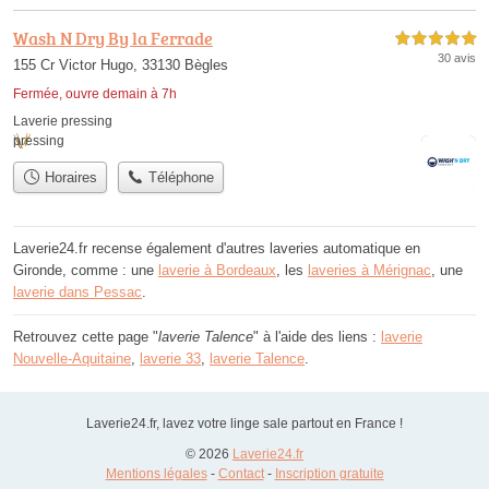
Wash N Dry By la Ferrade
5,0 étoiles sur 5
30 avis
155 Cr Victor Hugo, 33130 Bègles
Fermée, ouvre demain à 7h
Laverie pressing
pressing
Horaires
Téléphone
Laverie24.fr recense également d'autres laveries automatique en
Gironde, comme : une
laverie à Bordeaux
, les
laveries à Mérignac
, une
laverie dans Pessac
.
Retrouvez cette page "
laverie Talence
" à l'aide des liens :
laverie
Nouvelle-Aquitaine
,
laverie 33
,
laverie Talence
.
Laverie24.fr, lavez votre linge sale partout en France !
© 2026
Laverie24.fr
Mentions légales
-
Contact
-
Inscription gratuite