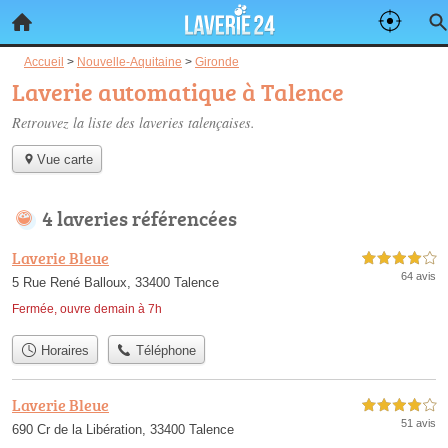
Accueil
>
Nouvelle-Aquitaine
>
Gironde
Laverie automatique à Talence
Retrouvez la liste des
laveries talençaises
.
Vue carte
4 laveries référencées
Laverie Bleue
4,0 étoiles sur 5
64 avis
5 Rue René Balloux, 33400 Talence
Fermée, ouvre demain à 7h
Horaires
Téléphone
Laverie Bleue
4,0 étoiles sur 5
51 avis
690 Cr de la Libération, 33400 Talence