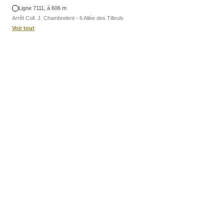
Ligne 7111, à 606 m
Arrêt Coll. J. Chambrelent - 6 Allée des Tilleuls
Voir tout