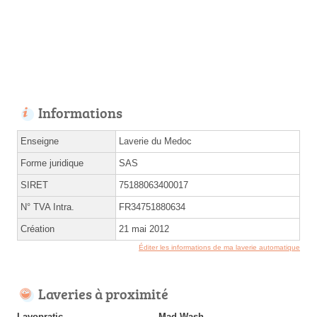
Informations
Enseigne
Laverie du Medoc
Forme juridique
SAS
SIRET
75188063400017
N° TVA Intra.
FR34751880634
Création
21 mai 2012
Éditer les informations de ma laverie automatique
Laveries à proximité
Lavopratic
Mad Wash