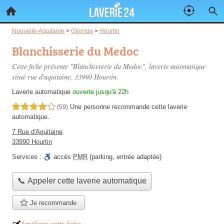
Nouvelle-Aquitaine
>
Gironde
>
Hourtin
Blanchisserie du Medoc
Cette fiche présente "Blanchisserie du Medoc", laverie automatique
situé
rue d'aquitaine
, 33990 Hourtin.
Laverie automatique
ouverte jusqu'à 22h
Une personne
recommande
cette laverie
4,0 étoiles sur 5
(59)
automatique.
7 Rue d'Aquitaine
33990 Hourtin
Services :
accès
PMR
(parking, entrée adaptée)
📞 Appeler cette laverie automatique
Je recommande