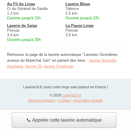
Au Fil du Linge
Laverie Bleue
Cr du Général de Gaulle
Talence
1.2 km
2.5 km
Ouverte jusqu'à 21h
Ouverte jusqu'à 22h
Laverie de Saige
La Pause Linge
Pessac
Pessac
3.4 km
3.5 km
Ouverte jusqu'à 20h
Retrouvez la page de la laverie automatique "Laveries Girondines
avenue du Maréchal Juin" en partant des liens :
laverie Nouvelle-
Aquitaine
,
laverie 33
,
laverie Gradignan
.
Laverie24.fr, lavez votre linge sale partout en France !
© 2026
Laverie24.fr
Mentions légales
-
Contact
-
Inscription gratuite
📞 Appeler cette laverie automatique