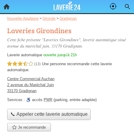
Nouvelle-Aquitaine
>
Gironde
>
Gradignan
Laveries Girondines
Cette fiche présente "Laveries Girondines", laverie automatique situé
avenue du maréchal juin
, 33170 Gradignan.
Laverie automatique
ouverte jusqu'à 21h
Une personne
recommande
cette laverie
3,5 étoiles sur 5
(13)
automatique.
Centre Commercial Auchan
2 avenue du Maréchal Juin
33170 Gradignan
Services :
accès
PMR
(parking, entrée adaptée)
📞 Appeler cette laverie automatique
Je recommande