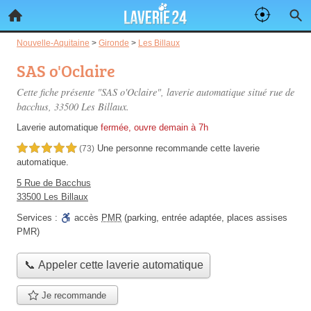
Nouvelle-Aquitaine
>
Gironde
>
Les Billaux
SAS o'Oclaire
Cette fiche présente "SAS o'Oclaire", laverie automatique situé
rue de
bacchus
, 33500 Les Billaux.
Laverie automatique
fermée, ouvre demain à 7h
Une personne
recommande
cette laverie
5,0 étoiles sur 5
(73)
automatique.
5 Rue de Bacchus
33500 Les Billaux
Services :
accès
PMR
(parking, entrée adaptée, places assises
PMR)
📞 Appeler cette laverie automatique
Je recommande