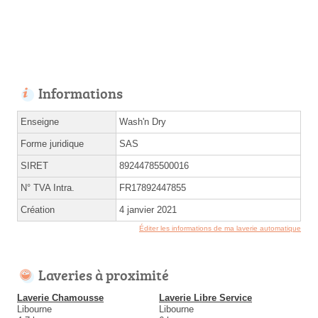
Informations
Enseigne
Wash'n Dry
Forme juridique
SAS
SIRET
89244785500016
N° TVA Intra.
FR17892447855
Création
4 janvier 2021
Éditer les informations de ma laverie automatique
Laveries à proximité
Laverie Chamousse
Laverie Libre Service
Libourne
Libourne