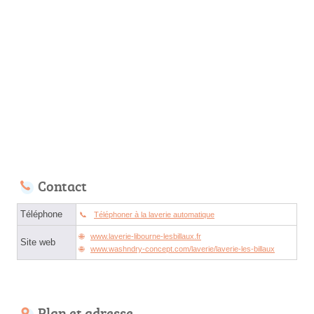
Contact
Téléphone
Téléphoner à la laverie automatique
www.laverie-libourne-lesbillaux.fr
Site web
www.washndry-concept.com/laverie/laverie-les-billaux
Plan et adresse