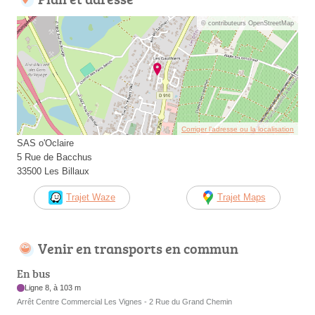
© contributeurs OpenStreetMap
Corriger l’adresse ou la localisation
SAS o'Oclaire
5 Rue de Bacchus
33500 Les Billaux
Trajet Waze
Trajet Maps
Venir en transports en commun
En bus
Ligne 8, à 103 m
Arrêt Centre Commercial Les Vignes - 2 Rue du Grand Chemin