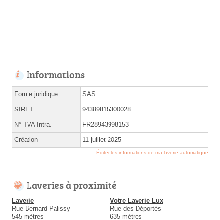
Informations
Forme juridique
SAS
SIRET
94399815300028
N° TVA Intra.
FR28943998153
Création
11 juillet 2025
Éditer les informations de ma laverie automatique
Laveries à proximité
Laverie
Votre Laverie Lux
Rue Bernard Palissy
Rue des Déportés
545 mètres
635 mètres