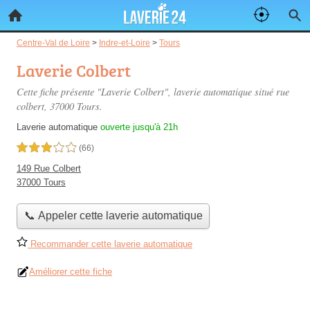
Centre-Val de Loire
>
Indre-et-Loire
>
Tours
Laverie Colbert
Cette fiche présente "Laverie Colbert", laverie automatique situé
rue
colbert
, 37000 Tours.
Laverie automatique
ouverte jusqu'à 21h
3,0 étoiles sur 5
(66)
149 Rue Colbert
37000 Tours
📞 Appeler cette laverie automatique
Recommander cette laverie automatique
Améliorer cette fiche