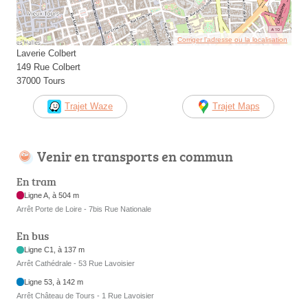
Corriger l’adresse ou la localisation
Laverie Colbert
149 Rue Colbert
37000 Tours
Trajet Waze
Trajet Maps
Venir en transports en commun
En tram
Ligne A, à 504 m
Arrêt Porte de Loire - 7bis Rue Nationale
En bus
Ligne C1, à 137 m
Arrêt Cathédrale - 53 Rue Lavoisier
Ligne 53, à 142 m
Arrêt Château de Tours - 1 Rue Lavoisier