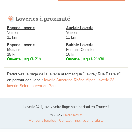
Laveries à proximité
Espace Laverie
Auclair Laverie
Voiron
Voiron
11 km
11 km
Espace Laverie
Bubble Laverie
Moirans
Fontanil-Cornillon
15 km
16 km
Ouverte jusqu'à 21h
Ouverte jusqu'à 21h30
Retrouvez la page de la laverie automatique "Lav'rey Rue Pasteur"
en partant des liens :
laverie Auvergne-Rhône-Alpes
,
laverie 38
,
laverie Saint-Laurent-du-Pont
.
Laverie24.fr, lavez votre linge sale partout en France !
© 2026
Laverie24.fr
Mentions légales
-
Contact
-
Inscription gratuite