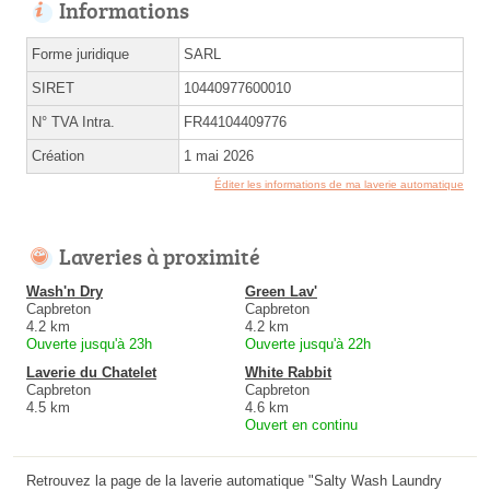
Informations
Forme juridique
SARL
SIRET
10440977600010
N° TVA Intra.
FR44104409776
Création
1 mai 2026
Éditer les informations de ma laverie automatique
Laveries à proximité
Wash'n Dry
Green Lav'
Capbreton
Capbreton
4.2 km
4.2 km
Ouverte jusqu'à 23h
Ouverte jusqu'à 22h
Laverie du Chatelet
White Rabbit
Capbreton
Capbreton
4.5 km
4.6 km
Ouvert en continu
Retrouvez la page de la laverie automatique "Salty Wash Laundry