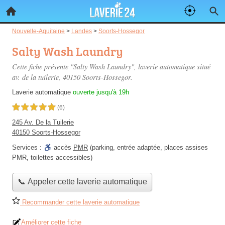
Nouvelle-Aquitaine
>
Landes
>
Soorts-Hossegor
Salty Wash Laundry
Cette fiche présente "Salty Wash Laundry", laverie automatique situé
av. de la tuilerie
, 40150 Soorts-Hossegor.
Laverie automatique
ouverte jusqu'à 19h
5,0 étoiles sur 5
(6)
245 Av. De la Tuilerie
40150 Soorts-Hossegor
Services :
accès
PMR
(parking, entrée adaptée, places assises
PMR, toilettes accessibles)
📞 Appeler cette laverie automatique
Recommander cette laverie automatique
Améliorer cette fiche