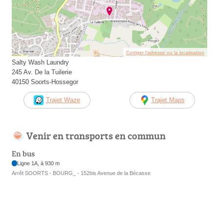
Corriger l’adresse ou la localisation
Salty Wash Laundry
245 Av. De la Tuilerie
40150 Soorts-Hossegor
Trajet Waze
Trajet Maps
Venir en transports en commun
En bus
Ligne 1A, à 930 m
Arrêt SOORTS - BOURG_ - 152bis Avenue de la Bécasse