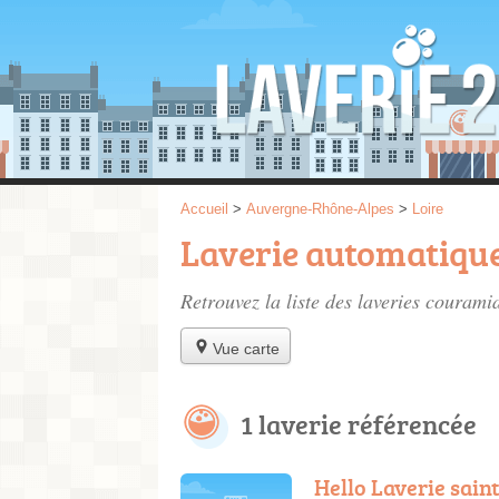
Accueil
>
Auvergne-Rhône-Alpes
>
Loire
Laverie automatiqu
Retrouvez la liste des
laveries courami
Vue carte
1 laverie référencée
Hello Laverie sai