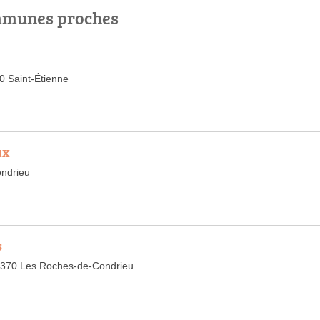
ommunes proches
0 Saint-Étienne
ux
ndrieu
s
 38370 Les Roches-de-Condrieu