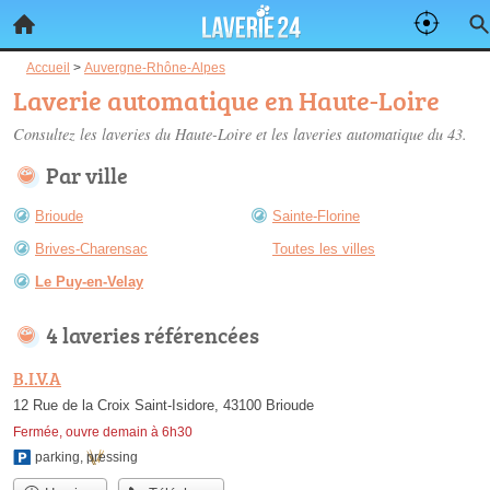
Accueil
>
Auvergne-Rhône-Alpes
Laverie automatique en Haute-Loire
Consultez les
laveries du Haute-Loire
et les laveries automatique du 43.
Par ville
Brioude
Sainte-Florine
Brives-Charensac
Toutes les villes
Le Puy-en-Velay
4 laveries référencées
B.I.V.A
12 Rue de la Croix Saint-Isidore, 43100 Brioude
Fermée, ouvre demain à 6h30
parking
,
pressing