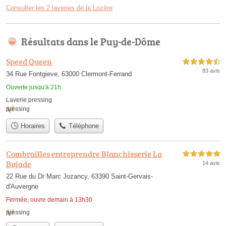
Consulter les 2 laveries de la Lozère
Résultats dans le Puy-de-Dôme
Speed Queen
4,5 étoiles sur 5
83 avis
34 Rue Fontgieve, 63000 Clermont-Ferrand
Ouverte jusqu'à 21h
Laverie pressing
pressing
Horaires
Téléphone
Combrailles entreprendre Blanchisserie La
5,0 étoiles sur 5
Bujade
14 avis
22 Rue du Dr Marc Jozancy, 63390 Saint-Gervais-
d'Auvergne
Fermée, ouvre demain à 13h30
pressing