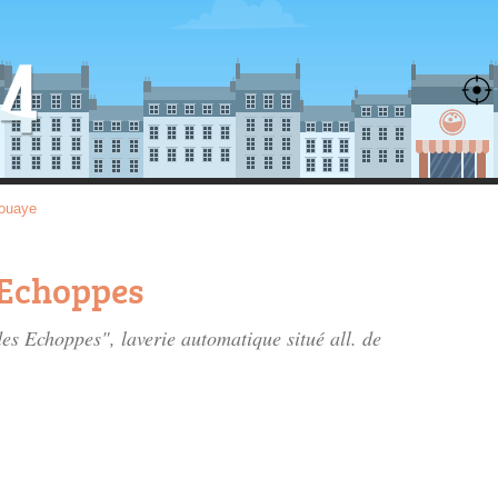
ouaye
s Echoppes
 des Echoppes", laverie automatique situé
all. de