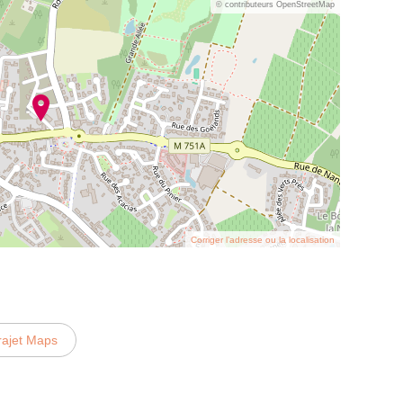
© contributeurs OpenStreetMap
Corriger l’adresse ou la localisation
rajet Maps