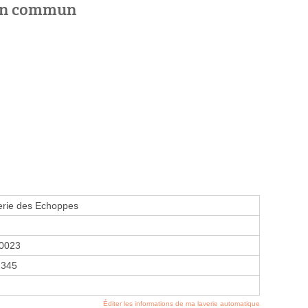
 en commun
erie des Echoppes
0023
1345
Éditer les informations de ma laverie automatique