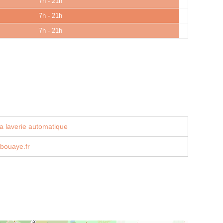
7h - 21h
7h - 21h
7h - 21h
a laverie automatique
-bouaye.fr