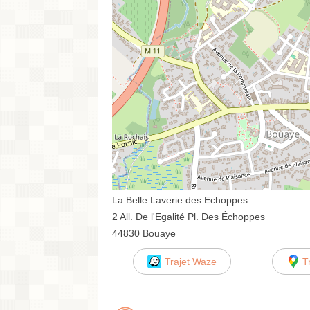
La Belle Laverie des Echoppes
2 All. De l'Egalité Pl. Des Échoppes
44830 Bouaye
Trajet Waze
T