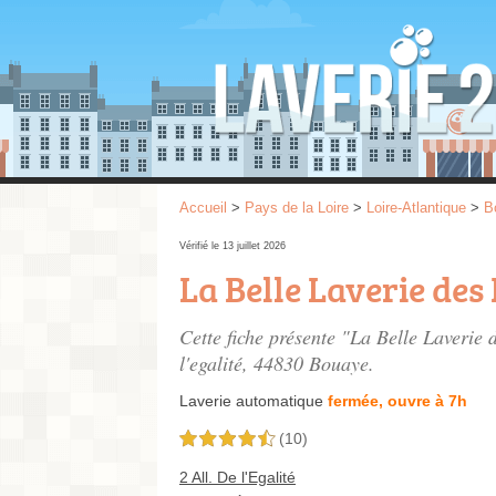
Accueil
>
Pays de la Loire
>
Loire-Atlantique
>
B
Vérifié le 13 juillet 2026
La Belle Laverie de
Cette fiche présente "La Belle Laverie
l'egalité
, 44830 Bouaye.
Laverie automatique
fermée, ouvre à 7h
(10)
4,5 étoiles sur 5
2 All. De l'Egalité