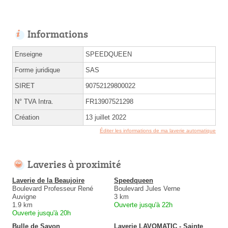
Informations
Enseigne
SPEEDQUEEN
Forme juridique
SAS
SIRET
90752129800022
N° TVA Intra.
FR13907521298
Création
13 juillet 2022
Éditer les informations de ma laverie automatique
Laveries à proximité
Laverie de la Beaujoire
Speedqueen
Boulevard Professeur René
Boulevard Jules Verne
Auvigne
3 km
1.9 km
Ouverte jusqu'à 22h
Ouverte jusqu'à 20h
Bulle de Savon
Laverie LAVOMATIC - Sainte