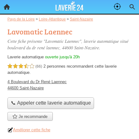
Pays de la Loire
>
Loire-Atlantique
>
Saint-Nazaire
Lavomatic Laennec
Cette fiche présente "Lavomatic Laennec", laverie automatique situé
boulevard du dr rené laennec
, 44600 Saint-Nazaire.
Laverie automatique
ouverte jusqu'à 20h
2 personnes
recommandent
cette laverie
3,5 étoiles sur 5
(66)
automatique.
4 Boulevard du Dr René Laennec
44600 Saint-Nazaire
📞 Appeler cette laverie automatique
Je recommande
Améliorer cette fiche