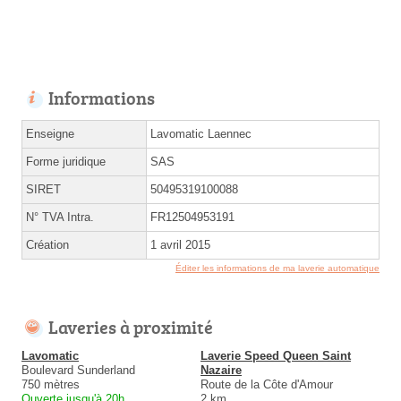
Informations
Enseigne
Lavomatic Laennec
Forme juridique
SAS
SIRET
50495319100088
N° TVA Intra.
FR12504953191
Création
1 avril 2015
Éditer les informations de ma laverie automatique
Laveries à proximité
Lavomatic
Laverie Speed Queen Saint
Boulevard Sunderland
Nazaire
750 mètres
Route de la Côte d'Amour
Ouverte jusqu'à 20h
2 km