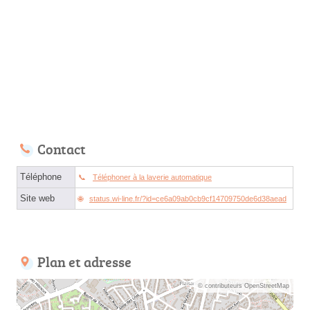
Contact
Téléphone
Téléphoner à la laverie automatique
Site web
status.wi-line.fr/?id=ce6a09ab0cb9cf14709750de6d38aead
Plan et adresse
© contributeurs OpenStreetMap