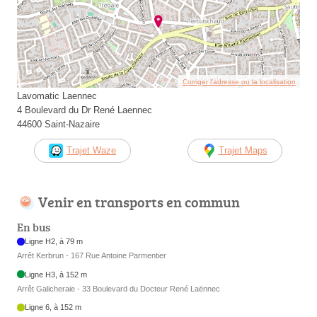
Corriger l’adresse ou la localisation
Lavomatic Laennec
4 Boulevard du Dr René Laennec
44600 Saint-Nazaire
Trajet Waze
Trajet Maps
Venir en transports en commun
En bus
Ligne H2, à 79 m
Arrêt Kerbrun - 167 Rue Antoine Parmentier
Ligne H3, à 152 m
Arrêt Galicheraie - 33 Boulevard du Docteur René Laënnec
Ligne 6, à 152 m