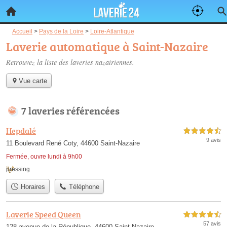
Accueil
>
Pays de la Loire
>
Loire-Atlantique
Laverie automatique à Saint-Nazaire
Retrouvez la liste des
laveries nazairiennes
.
Vue carte
7 laveries référencées
Hepdalé
4,5 étoiles sur 5
9 avis
11 Boulevard René Coty, 44600 Saint-Nazaire
Fermée, ouvre lundi à 9h00
pressing
Horaires
Téléphone
Laverie Speed Queen
4,5 étoiles sur 5
57 avis
128 avenue de la République, 44600 Saint-Nazaire