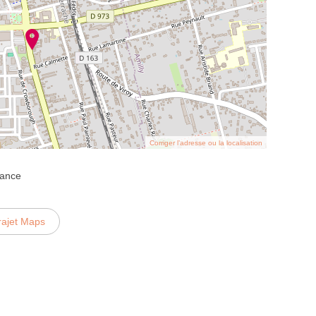
Corriger l’adresse ou la localisation
tance
rajet Maps