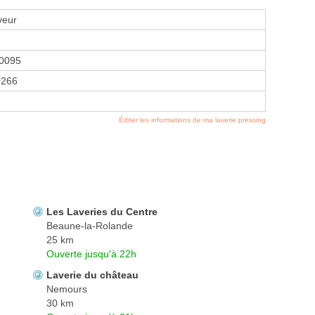
veur
0095
0266
Éditer les informations de ma laverie pressing
Les Laveries du Centre
Beaune-la-Rolande
25 km
Ouverte jusqu'à 22h
Laverie du château
Nemours
30 km