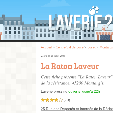
Accueil
>
Centre-Val de Loire
>
Loiret
>
Montargi
Vérifié le 16 juillet 2026
La Raton Laveur
Cette fiche présente "La Raton Laveur",
de la résistance
, 45200 Montargis.
Laverie pressing
ouverte jusqu'à 22h
(70)
4,0 étoiles sur 5
25 Rue des Déportés et Internés de la Résis