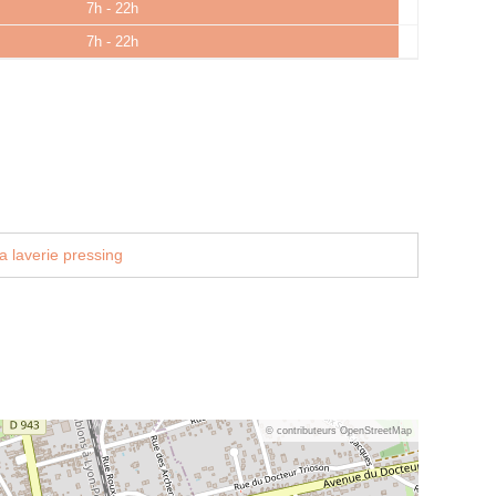
7h - 22h
7h - 22h
a laverie pressing
© contributeurs OpenStreetMap