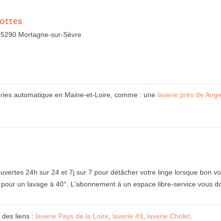
ottes
85290 Mortagne-sur-Sèvre
eries automatique en Maine-et-Loire, comme : une
laverie près de Ang
 ouvertes 24h sur 24 et 7j sur 7 pour détâcher votre linge lorsque bon 
€ pour un lavage à 40°. L'abonnement à un espace libre-service vous d
e des liens :
laverie Pays de la Loire
,
laverie 49
,
laverie Cholet
.