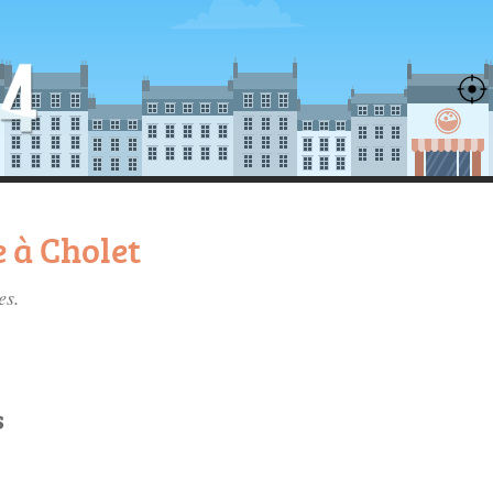
 à Cholet
es
.
s