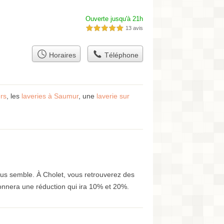
Ouverte jusqu'à 21h
13 avis
5,0 étoiles sur 5
Horaires
Téléphone
ers
, les
laveries à Saumur
, une
laverie sur
vous semble. À Cholet, vous retrouverez des
onnera une réduction qui ira 10% et 20%.