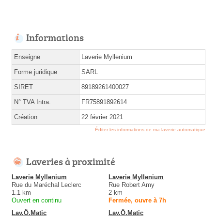
Informations
Enseigne
Laverie Myllenium
Forme juridique
SARL
SIRET
89189261400027
N° TVA Intra.
FR75891892614
Création
22 février 2021
Éditer les informations de ma laverie automatique
Laveries à proximité
Laverie Myllenium
Laverie Myllenium
Rue du Maréchal Leclerc
Rue Robert Amy
1.1 km
2 km
Ouvert en continu
Fermée, ouvre à 7h
Lav.Ô.Matic
Lav.Ô.Matic