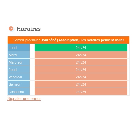
Horaires
Samedi prochain :
Jour férié (Assomption), les horaires peuvent varier
Lundi
24h/24
Mardi
24h/24
Mercredi
24h/24
Jeudi
24h/24
Vendredi
24h/24
Samedi
24h/24
Dimanche
24h/24
Signaler une erreur