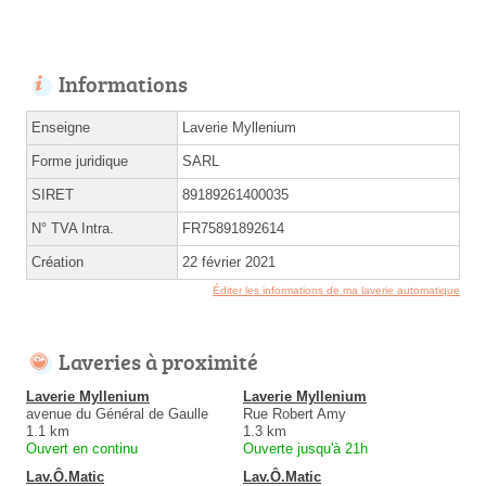
Informations
Enseigne
Laverie Myllenium
Forme juridique
SARL
SIRET
89189261400035
N° TVA Intra.
FR75891892614
Création
22 février 2021
Éditer les informations de ma laverie automatique
Laveries à proximité
Laverie Myllenium
Laverie Myllenium
avenue du Général de Gaulle
Rue Robert Amy
1.1 km
1.3 km
Ouvert en continu
Ouverte jusqu'à 21h
Lav.Ô.Matic
Lav.Ô.Matic