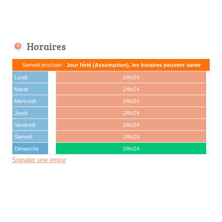
Horaires
Samedi prochain :
Jour férié (Assomption), les horaires peuvent varier
Lundi
24h/24
Mardi
24h/24
Mercredi
24h/24
Jeudi
24h/24
Vendredi
24h/24
Samedi
24h/24
Dimanche
24h/24
Signaler une erreur