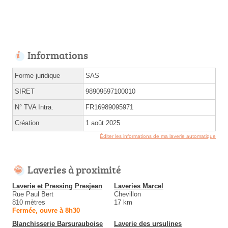
Informations
Forme juridique
SAS
SIRET
98909597100010
N° TVA Intra.
FR16989095971
Création
1 août 2025
Éditer les informations de ma laverie automatique
Laveries à proximité
Laverie et Pressing Presjean
Laveries Marcel
Rue Paul Bert
Chevillon
810 mètres
17 km
Fermée, ouvre à 8h30
Blanchisserie Barsurauboise
Laverie des ursulines