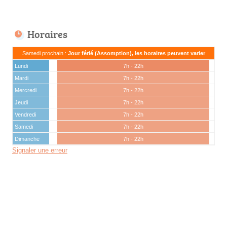
Horaires
Samedi prochain :
Jour férié (Assomption), les horaires peuvent varier
Lundi
7h - 22h
Mardi
7h - 22h
Mercredi
7h - 22h
Jeudi
7h - 22h
Vendredi
7h - 22h
Samedi
7h - 22h
Dimanche
7h - 22h
Signaler une erreur